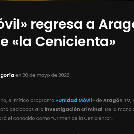
vil» regresa a Arag
e «la Cenicienta»
egoría
en
20 de mayo de 2026
na, el mítico programa
«Unidad Móvil»
de
Aragón TV
,
lató dedicados a la
investigación criminal
. De la mano 
zará el conocido como “Crimen de la Cenicienta”
.