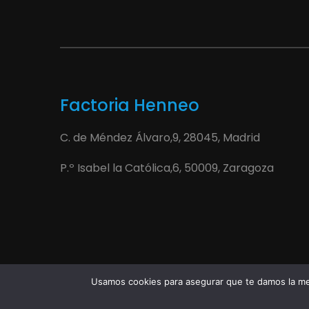
Factoria Henneo
C. de Méndez Álvaro,9, 28045, Madrid
P.º Isabel la Católica,6, 50009, Zaragoza
Usamos cookies para asegurar que te damos la mej