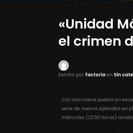
«Unidad Mó
el crimen d
Escrito por
factoria
en
Sin cat
Con una nueva puesta en esce
serie de nuevos episodios en p
miércoles (22:50 horas) anali