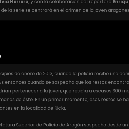
lvia Herrero
, y con la colaboración del reportero
Enriqu
de la serie se centrará en el crimen de la joven aragone
ipios de enero de 2013, cuando la policía recibe una de
. Es entonces cuando se sospecha que los restos encont
ían pertenecer a la joven, que residía a escasos 300 me
rmanos de éste. En un primer momento, esos restos se hab
tes en la localidad de Ricla.
Jefatura Superior de Policía de Aragón sospecha desde un