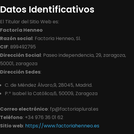
Datos Identificativos
El Titular del Sitio Web es:
Factoría Henneo
Razón social
:
Factoria Henneo, Sl.
CIF
:
B99492795
Dirección Social
:
Paseo independencia, 29, zaragoza,
50001, zaragoza
Dirección Sedes
:
C. de Méndez Álvaro,9, 28045, Madrid.
P.º Isabel la Católica,6, 50009, Zaragoza
Correo electrónico
: fp@factoriaplural.es
Teléfono
: +34 976 36 01 62
Sitio web
:
https://www.factoriahenneo.es